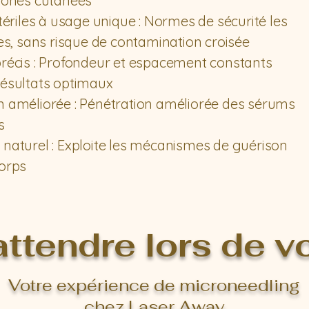
 zones cutanées
stériles à usage unique : Normes de sécurité les
tes, sans risque de contamination croisée
précis : Profondeur et espacement constants
résultats optimaux
n améliorée : Pénétration améliorée des sérums
s
naturel : Exploite les mécanismes de guérison
corps
attendre lors de vo
Votre expérience de microneedling
chez Laser Away