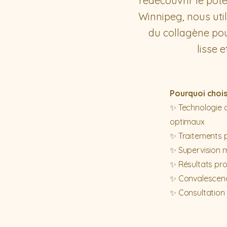
redécouvrir le pot
Winnipeg, nous uti
du collagène pou
lisse 
Pourquoi chois
✨ Technologie d
optimaux
✨ Traitements 
✨ Supervision m
✨ Résultats pro
✨ Convalescence
✨ Consultation 