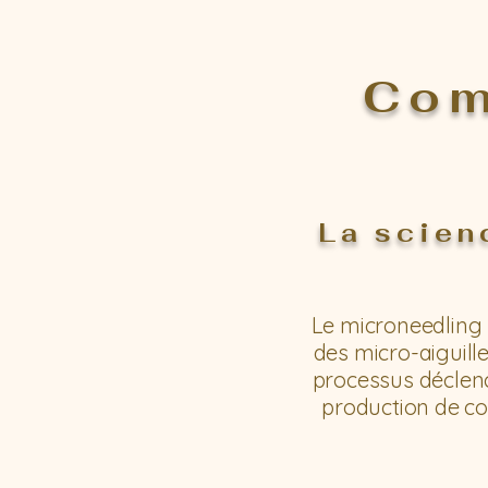
Com
La scien
Le microneedling p
des micro-aiguill
processus déclench
production de co