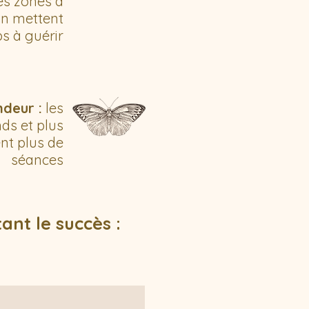
s zones à
on mettent
s à guérir
ndeur :
les
ds et plus
nt plus de
séances
ant le succès :