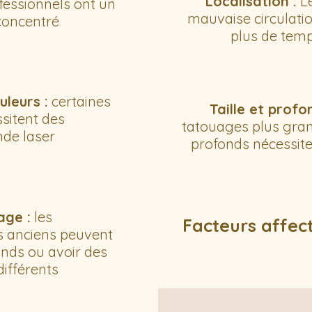
Localisation :
Le
fessionnels ont un
mauvaise circulati
concentré
plus de temp
uleurs :
certaines
Taille et profo
sitent des
tatouages plus gran
nde laser
profonds nécessite
age :
les
Facteurs affect
s anciens peuvent
onds ou avoir des
différents