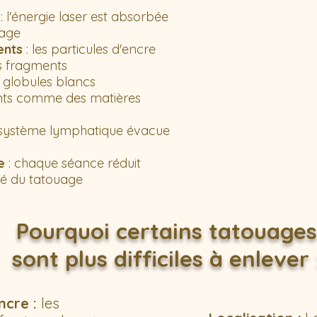
: l'énergie laser est absorbée
uage
ents
: les particules d'encre
s fragments
s globules blancs
nts comme des matières
 système lymphatique évacue
e
: chaque séance réduit
ité du tatouage
Pourquoi certains tatouages
sont plus difficiles à enlever 
encre :
les