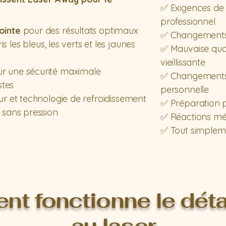
✅ Exigences de
professionnel
ointe
pour des résultats optimaux
✅ Changements 
s les bleus, les verts et les jaunes
✅ Mauvaise quali
vieillissante
ur une sécurité maximale
✅ Changements d
stes
personnelle
ur et technologie de refroidissement
✅ Préparation 
 sans pression
✅ Réactions méd
✅ Tout simplem
t fonctionne le dét
au laser