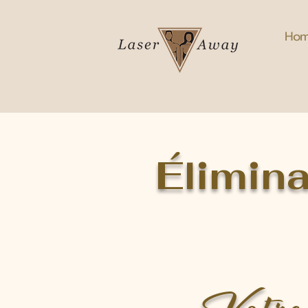
Ho
Élimina