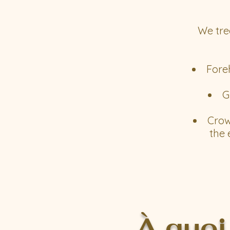
We tre
Foreh
G
Crow
the 
À quoi