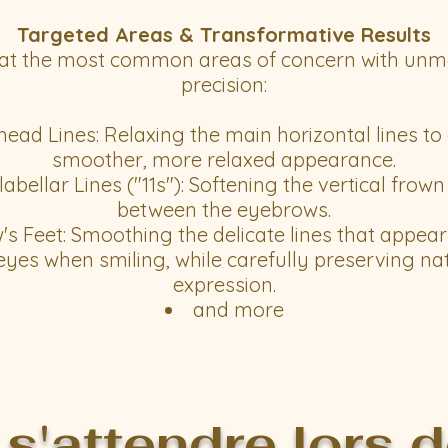
Targeted Areas & Transformative Results
at the most common areas of concern with un
precision:
ead Lines: Relaxing the main horizontal lines to
smoother, more relaxed appearance.
labellar Lines ("11s"): Softening the vertical frown
between the eyebrows.
's Feet: Smoothing the delicate lines that appea
eyes when smiling, while carefully preserving na
expression.
and more
 s'attendre lors d