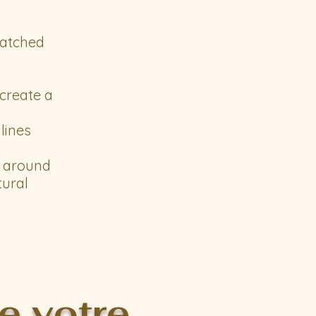
matched
 create a
 lines
r around
tural
e votre