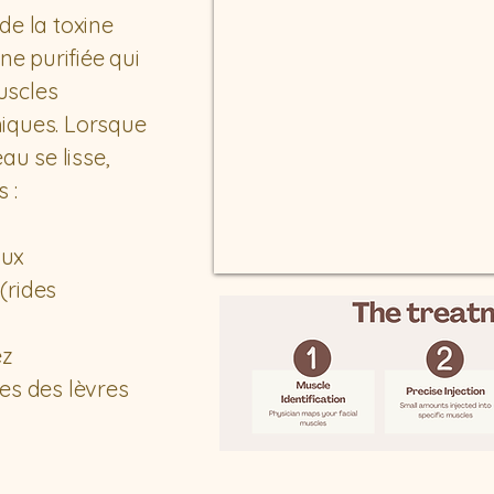
de la toxine
ne purifiée qui
uscles
iques. Lorsque
au se lisse,
 :
aux
 (rides
ez
es des lèvres