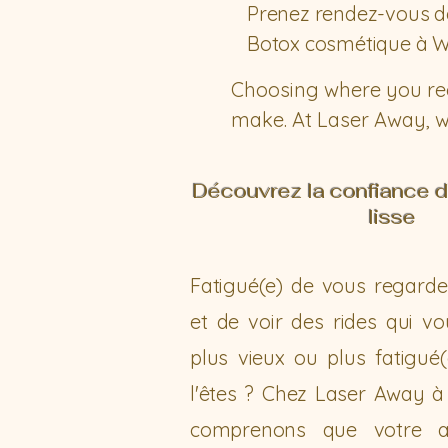
Prenez rendez-vous dè
Botox cosmétique à Wi
Choosing where you rece
make. At Laser Away, w
Winnipeg by experience
and aesthetic artistry. 
Découvrez la confiance d
every patient receives 
lisse
looking results. We go 
look as vibrant as you f
Fatigué(e) de vous regarde
above all else.
et de voir des rides qui vo
plus vieux ou plus fatigué
l'êtes ? Chez Laser Away à
comprenons que votre a