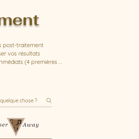
ement
 post-traitement

er vos résultats

mmédiats (4 premières 
:

debout, sans s'allonger

de toucher ou de frotter les 
raitées

 maquillage pendant 2 
des mouvements doux du 
our faciliter la répartition
