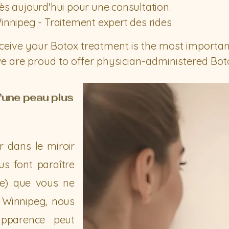
s aujourd'hui pour une consultation.
nnipeg - Traitement expert des rides
ive your Botox treatment is the most important 
e are proud to offer physician-administered Boto
d health professionals. Our approach is founded 
Led by our skilled Medical Director, Dr. Annie Cyr
'une peau plus
a customized, safe treatment plan designed for o
beyond simply treating lines; we restore facial 
eel. Trust the experts who prioritize your safety a
r dans le miroir
us font paraître
(e) que vous ne
 Winnipeg, nous
pparence peut