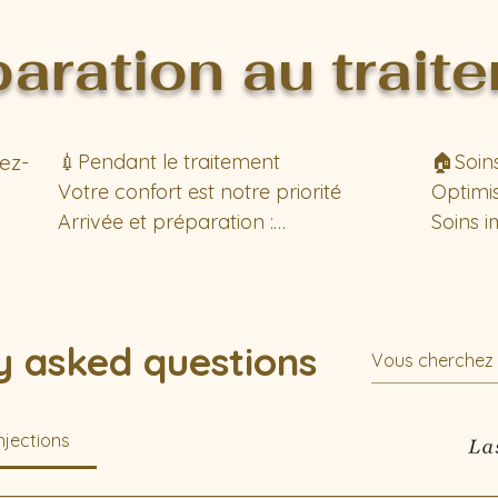
aration au trait
ez-
💉Pendant le traitement

🏠Soins
Votre confort est notre priorité

Optimis
Arrivée et préparation :

Soins i
heures) 
Accueil chaleureux par notre 
rine, 
équipe expérimentée

Rester 
Bref aperçu du plan de traitement

Éviter 
es 
y asked questions
Installation confortable sur notre 
zones t
 base 
fauteuil

Pas de
Nettoyage en douceur des zones à 
heures

njections
traiter

Faire 
visage p