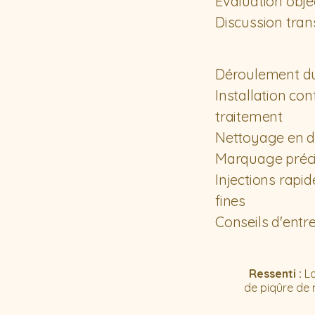
Évaluation obje
Discussion trans
Déroulement du 
Installation co
traitement
Nettoyage en d
Marquage précis
Injections rapide
fines
Conseils d'entr
Ressenti :
L
de piqûre de m