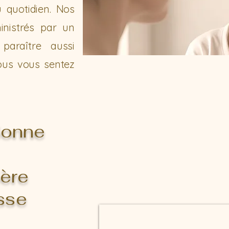
u quotidien. Nos
inistrés par un
paraître aussi
ous vous sentez
ionne
ière
isse