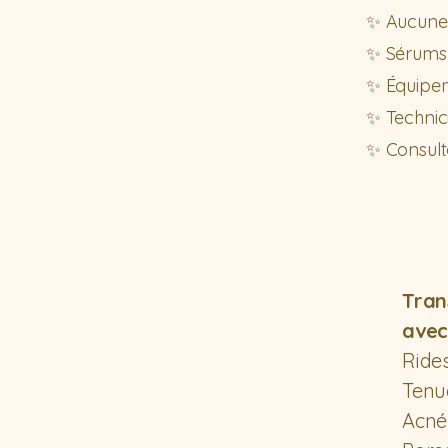
✨ Aucune 
✨ Sérums 
✨ Équipem
✨ Technic
✨ Consulta
Tran
avec
Rides
Tenue
Acné