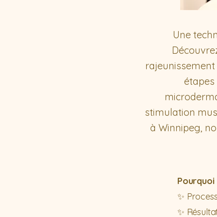
Une techn
Découvrez
rajeunissement 
étapes 
microdermab
stimulation mus
à Winnipeg, no
Pourquoi 
✨ Process
✨ Résulta