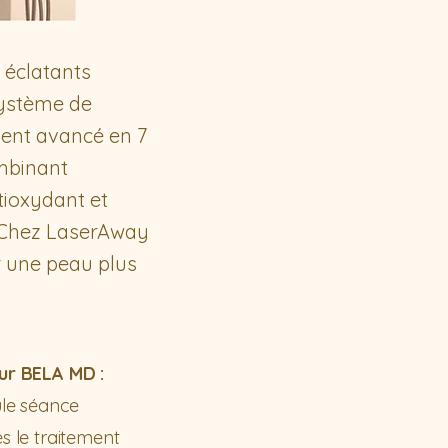
 éclatants
système de
ment avancé en 7
ombinant
tioxydant et
. Chez LaserAway
r une peau plus
ur BELA MD :
ule séance
 le traitement