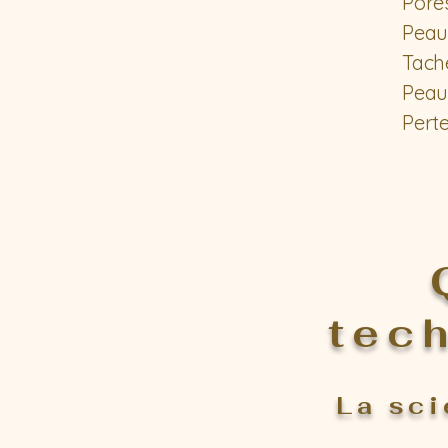
Pores
Peau 
Tach
Peau
Perte
tec
La sci