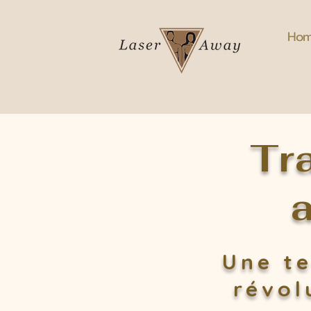
Ho
Tr
Une te
révol