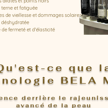
 dilatés et points noirs
terne et fatiguée
es de vieillesse et dommages solaires
 déshydratée
 de fermeté et d'élasticité
Qu'est-ce que l
hnologie BELA 
ence derrière le rajeuni
avancé de la peau