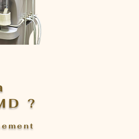
a
MD ?
ssement