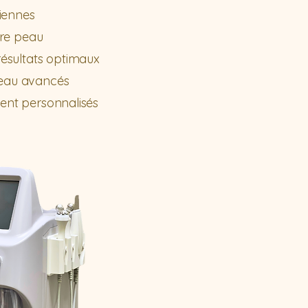
diennes
tre peau
ésultats optimaux
 peau avancés
ment personnalisés