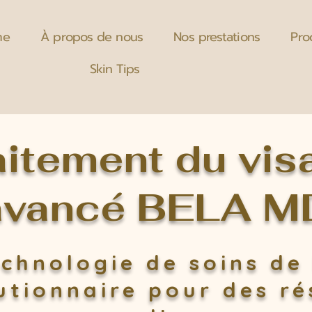
me
À propos de nous
Nos prestations
Pro
Skin Tips
aitement du vis
avancé BELA M
chnologie de soins de
utionnaire pour des ré