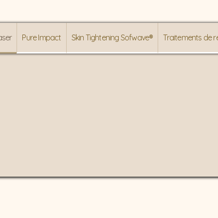
aser
Pure Impact
Skin Tightening Sofwave®
Traitements de r