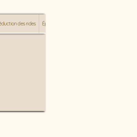
éduction des rides
Épilation au laser
Photofacial Treatments