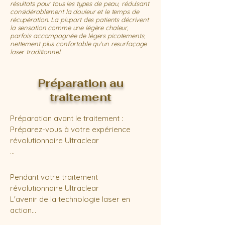
résultats pour tous les types de peau, réduisant
considérablement la douleur et le temps de
récupération. La plupart des patients décrivent
la sensation comme une légère chaleur,
parfois accompagnée de légers picotements,
nettement plus confortable qu'un resurfaçage
laser traditionnel.
Préparation au
traitement
Préparation avant le traitement :

Préparez-vous à votre expérience 
révolutionnaire Ultraclear

4 à 6 semaines avant le traitement :

Évitez une exposition excessive au soleil 
Pendant votre traitement 
et cessez les séances de bronzage.

révolutionnaire Ultraclear

Commencez par utiliser des produits de 
L'avenir de la technologie laser en 
soin doux et non irritants.

action

Commencez par une protection solaire 