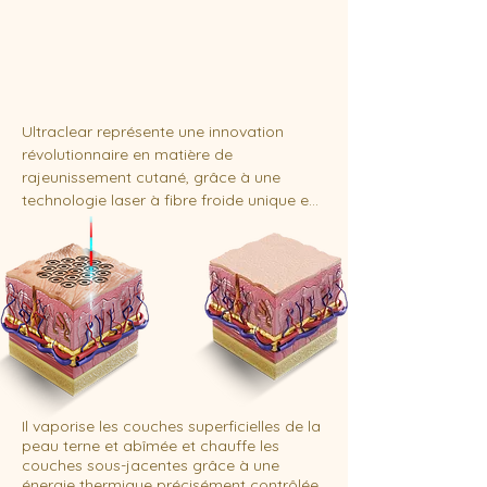
Ultraclear représente une innovation 
révolutionnaire en matière de 
rajeunissement cutané, grâce à une 
technologie laser à fibre froide unique en 
son genre qui permet d'inverser les signes 
du vieillissement tout en traitant plusieurs 
affections cutanées en un seul traitement. 
Les technologies révolutionnaires 
3DMIRACL et 3DIntelliPulse allient des 
décennies d'expérience et des avancées 
en matière de lasers esthétiques pour 
redéfinir les traitements de précision.
Il vaporise les couches superficielles de la
peau terne et abîmée et chauffe les
couches sous-jacentes grâce à une
énergie thermique précisément contrôlée.