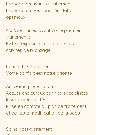
Préparation avant le traitement

Préparation pour des résultats 
optimaux

4 à 6 semaines avant votre premier 
traitement :

Évitez l’exposition au soleil et les 
cabines de bronzage

Cessez tout traitement 
photosensibilisant

Pendant le traitement

Cessez l’utilisation de rétinoïdes et de 
Votre confort est notre priorité

produits AHA/BHA

Informez-nous de toute intervention ou 
Arrivée et préparation :

injection cosmétique récente

Accueil chaleureux par nos spécialistes 
laser expérimentés

2 semaines avant :

Prise en compte du plan de traitement 
Pas d’autobronzants ni de produits 
et de toute modification de la peau

autobronzants

Installation confortable sur notre table 
Évitez les exfoliations agressives et les 
de traitement

Soins post-traitement

peelings chimiques

Photographie professionnelle pour 