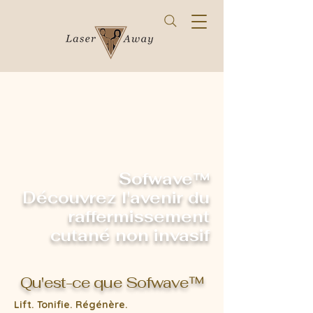
Sofwave™
Découvrez l'avenir du
raffermissement
cutané non invasif
Qu'est-ce que Sofwave™
Lift. Tonifie. Régénère.